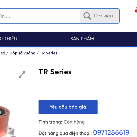
ỚI THIỆU
SẢN PHẨM
/
/
 số
Hộp số vuông
TR Series
TR Series
Yêu cầu báo giá
Tình trạng:
Còn hàng
0971286619
Đặt hàng qua điện thoại: