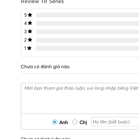
Review TR Series
5
4
3
2
1
Chưa có đánh giá nào.
Anh
Chị