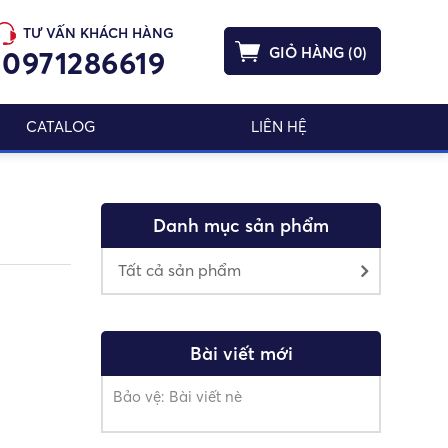
TƯ VẤN KHÁCH HÀNG
GIỎ HÀNG
(
0
)
0971286619
CATALOG
LIÊN HỆ
Danh mục sản phẩm
Tất cả sản phẩm
Bài viết mới
Bảo vệ: Bài viết nè