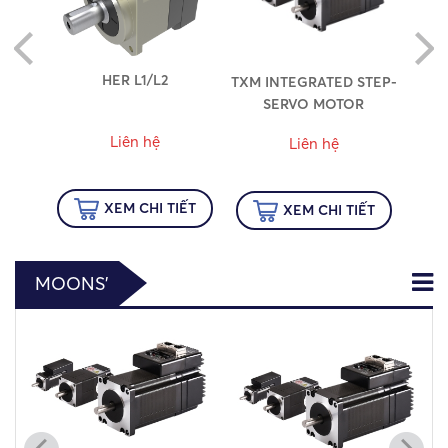
ES
HER L1/L2
TXM INTEGRATED STEP-
SERVO MOTOR
Liên hệ
Liên hệ
IẾT
XEM CHI TIẾT
XEM CHI TIẾT
MOONS’